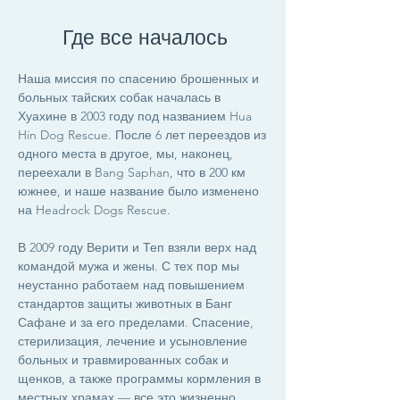
Где все началось
Наша миссия по спасению брошенных и
больных тайских собак началась в
Хуахине в 2003 году под названием Hua
Hin Dog Rescue. После 6 лет переездов из
одного места в другое, мы, наконец,
переехали в Bang Saphan, что в 200 км
южнее, и наше название было изменено
на Headrock Dogs Rescue.
В 2009 году Верити и Теп взяли верх над
командой мужа и жены. С тех пор мы
неустанно работаем над повышением
стандартов защиты животных в Банг
Сафане и за его пределами. Спасение,
стерилизация, лечение и усыновление
больных и травмированных собак и
щенков, а также программы кормления в
местных храмах — все это жизненно