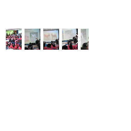
Дом
О
Наша
история
Наша
работа
Познакомьтесь
с нашей
командой
Наши партнеры и
сторонники
Познакомьтесь с нашей командой